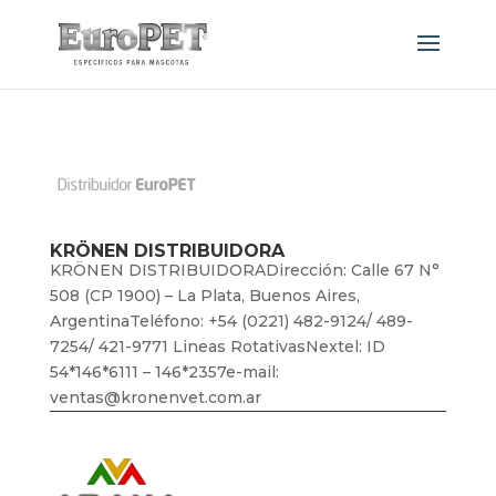
KRÖNEN DISTRIBUIDORA
KRÖNEN DISTRIBUIDORADirección: Calle 67 N°
508 (CP 1900) – La Plata, Buenos Aires,
ArgentinaTeléfono: +54 (0221) 482-9124/ 489-
7254/ 421-9771 Lineas RotativasNextel: ID
54*146*6111 – 146*2357e-mail:
ventas@kronenvet.com.ar