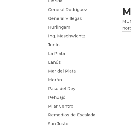
Florida
M
General Rodriguez
General Villegas
MUN
Hurlingam
nor
Ing. Maschwichtz
Junín
La Plata
Lanús
Mar del Plata
Morón
Paso del Rey
Pehuajó
Pilar Centro
Remedios de Escalada
San Justo