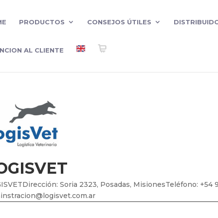
ME
PRODUCTOS
CONSEJOS ÚTILES
DISTRIBUID
NCION AL CLIENTE
OGISVET
ISVETDirección: Soria 2323, Posadas, MisionesTeléfono: +54 
instracion@logisvet.com.ar