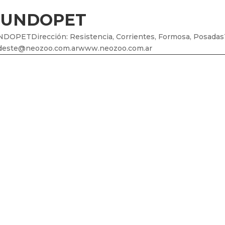
UNDOPET
DOPETDirección: Resistencia, Corrientes, Formosa, PosadasT
deste@neozoo.com.arwww.neozoo.com.ar